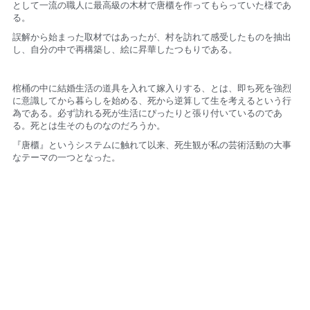
として一流の職人に最高級の木材で唐櫃を
作ってもらっていた様であ
る。
誤解から始まった取材ではあったが、
村を訪れて感受したものを抽出
し、自分の中で再構築し、
絵に昇華したつもりである。
棺桶の中に結婚生活の道具を入れて嫁入りする、とは、
即ち死を強烈
に意識してから暮らしを始める、
死から逆算して生を考えるという行
為である。
必ず訪れる死が生活にぴったりと張り付いているのであ
る。
死とは生そのものなのだろうか。
『唐櫃』というシステムに触れて以来、
死生観が私の芸術活動の大事
なテーマの一つとなった。