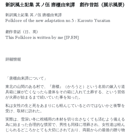
新訳風土記集 其ノ伍 唐櫃由来譚 創作昔話（展示風景）
新訳風土記集 其ノ伍 唐櫃由来譚
Folklore of the new adaptation no.5 : Karouto Yuraitan
創作昔話（日、英）
This Folklore is written by me [JP,EN]
詳細情報
「唐櫃由来譚について」
東北の山間のある村で、『唐櫃』（かろうと）
という名前の嫁入り道
具箱に嫁が亡くなったら遺体をその箱に入れ
て土葬する、
という習俗
が火葬が始まるまで続いていた事を知った。
私は女性の生と死をあまりにも軽んじているとのではないかと衝撃
を
受け、取材に訪れた。
実際は、
雪深い冬に棺桶用の木材を切り出さなくても済むよう備える
為に始
まった合理的な慣習で、男性も同様に埋葬され、
女性達は軽ん
じられるどころかとても大切にされており、
両親からの最後の贈り物