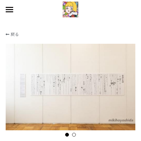
HOME
戻る
WORKS
BIOGRAPHY
EXHIBITIONS
CONTACT
SNS
検索